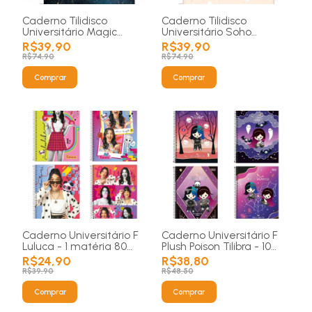
Caderno Tilidisco
Caderno Tilidisco
Universitário Magic
Universitário Soho
(Montável) - 1 matérias
(Montável) - 1 matérias
R$39,90
R$39,90
80 folhas
80 folhas
R$74,90
R$74,90
Comprar
Comprar
Caderno Universitário F
Caderno Universitário F
Luluca - 1 matéria 80
Plush Poison Tilibra - 10
folhas
matérias 160 folhas
R$24,90
R$38,80
R$39,90
R$48,50
Comprar
Comprar