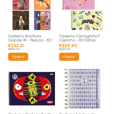
Caderno Brochura
Caderno Cartografia F
Grande M - Naruto - 80
Capricho - 80 folhas
folhas
R$32,21
R$29,90
R$37,90
R$39,90
Comprar
Comprar