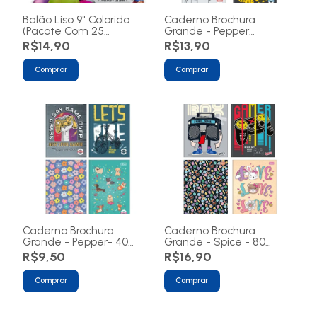
Balão Liso 9" Colorido
Caderno Brochura
(Pacote Com 25
Grande - Pepper
Unidades)
Masculino - 80 folhas
R$14,90
R$13,90
Comprar
Comprar
Caderno Brochura
Caderno Brochura
Grande - Pepper- 40
Grande - Spice - 80
folhas
folhas
R$9,50
R$16,90
Comprar
Comprar