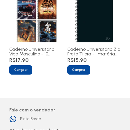
Caderno Universitário
Caderno Universitário Zip
Vibe Masculino - 10
Preto Tilibra - 1 matéria
matérias 160 folhas
80 folhas
R$17,90
R$15,90
Comprar
Comprar
Fale com o vendedor
Pinte Borde