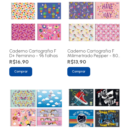
Caderno Cartografia F
Caderno Cartografia F
D+ Feminino - 96 folhas
Milimetrado Pepper - 80
folhas
R$16,90
R$13,90
Comprar
Comprar