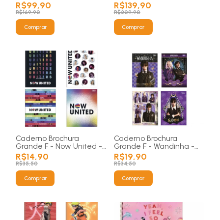
R$99,90
R$139,90
R$169,90
R$209,90
Comprar
Comprar
Caderno Brochura
Caderno Brochura
Grande F - Now United -
Grande F - Wandinha -
80 folhas
80 folhas
R$14,90
R$19,90
R$35,50
R$34,50
Comprar
Comprar