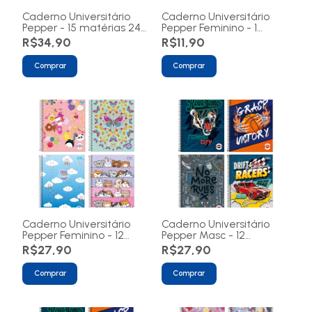
Caderno Universitário
Caderno Universitário
Pepper - 15 matérias 240
Pepper Feminino - 1
folhas
matéria 80 folhas
R$34,90
R$11,90
Comprar
Comprar
Caderno Universitário
Caderno Universitário
Pepper Feminino - 12
Pepper Masc - 12
matérias 192 folhas
matérias 192 folhas
R$27,90
R$27,90
Comprar
Comprar