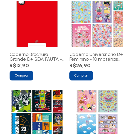
Caderno Brochura
Caderno Universitário D+
Grande D+ SEM PAUTA -
Feminino - 10 matérias
96 Folhas
200 folhas
R$13,90
R$26,90
Comprar
Comprar