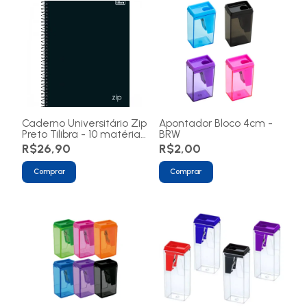
Caderno Universitário Zip
Apontador Bloco 4cm -
Preto Tilibra - 10 matérias
BRW
160 folhas
R$26,90
R$2,00
Comprar
Comprar