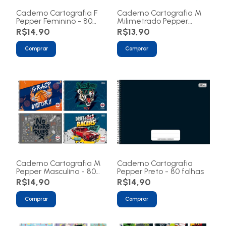
Caderno Cartografia F
Caderno Cartografia M
Pepper Feminino - 80
Milimetrado Pepper
folhas
Masculino - 80 folhas
R$14,90
R$13,90
Comprar
Comprar
Caderno Cartografia M
Caderno Cartografia
Pepper Masculino - 80
Pepper Preto - 80 folhas
folhas
R$14,90
R$14,90
Comprar
Comprar