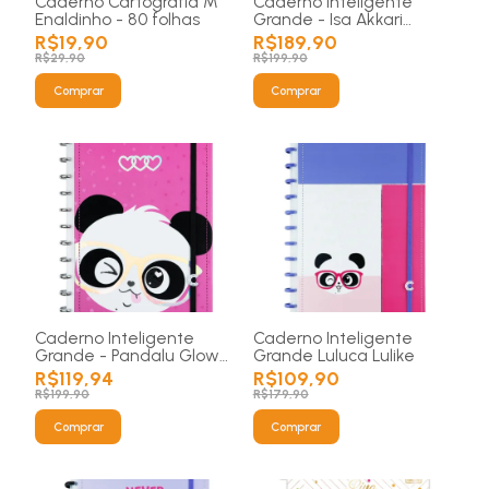
Caderno Cartografia M
Caderno Inteligente
Enaldinho - 80 folhas
Grande - Isa Akkari
Purple Key
R$19,90
R$189,90
R$29,90
R$199,90
Comprar
Comprar
Caderno Inteligente
Caderno Inteligente
Grande - Pandalu Glow
Grande Luluca Lulike
By Luluca
R$119,94
R$109,90
R$199,90
R$179,90
Comprar
Comprar