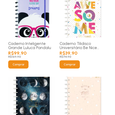
Caderno Inteligente
Caderno Tilidisco
Grande Luluca Pandalu
Universitário Be Nice
(Montável) - 1 matérias
R$99,90
R$39,90
80 folhas
R$169,90
R$74,90
Comprar
Comprar