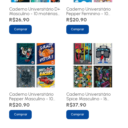
Caderno Universitário D+
Caderno Universitário
Masculino - 10 matérias
Pepper Feminino - 10
200 folhas
matérias 160 folhas
R$26,90
R$20,90
Comprar
Comprar
Caderno Universitário
Caderno Universitário
Pepper Masculino - 10
Spice Masculino - 16
matérias 160 folhas
matérias 256 folhas
R$20,90
R$37,90
Comprar
Comprar