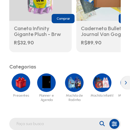
Comprar
Com
Caneta Infinity
Caderneta Bullet
Gigante Plush - Brw
Journal Van Gogh -
Buendia
R$32,90
R$89,90
Categorias
Presentes
Planner e
Mochila de
Mochila Infantil
Mochila
Agenda
Rodinha