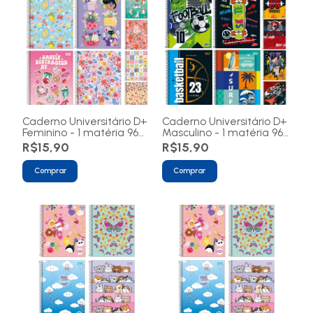
Caderno Universitário D+
Caderno Universitário D+
Feminino - 1 matéria 96
Masculino - 1 matéria 96
folhas
folhas
R$15,90
R$15,90
Comprar
Comprar