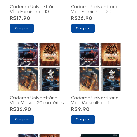
Caderno Universitário
Caderno Universitário
Vibe Feminino - 10
Vibe Feminino - 20
matérias 160 folhas
matérias 320 folhas
R$17,90
R$36,90
Comprar
Comprar
Caderno Universitário
Caderno Universitário
Vibe Masc - 20 matérias
Vibe Masculino - 1
320 folhas
matéria 80 folhas
R$36,90
R$9,90
Comprar
Comprar