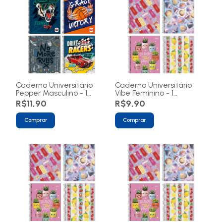
Caderno Universitário
Caderno Universitário
Pepper Masculino - 1
Vibe Feminino - 1
matéria 80 folhas
matérias 80 folhas
R$11,90
R$9,90
Comprar
Comprar